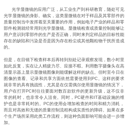
光学显微镜的应用广泛，从工业生产到科研教育，随处可见
光学显微镜的身影。确实，这类显微镜在对于样品及其零部件的
质量控制当中发挥着至关重要的作用，例如电子产业的样品和零
部件检测就经常用到光学显微镜。显微镜检查或质量控制能够让
用户意识到零部件的生产是否正确，同时来判定样品的目标性能
存在的缺陷和污染是否是因为存在粉尘或其他颗粒物干扰所造成
的。
但是，在目镜下检查样本后再转到别处记录观察发现，数小时里
如此反复，实在让人精疲力尽、应接不暇。利用数字摄像头在高
清显示器上显示显微镜图像则能缓解这样的缺点。但时至今日在
图像的查看、记录和共享方面依然需要使用到PC。这样的要求
就非常的具有挑战性，尤其是在仅需偶尔使用显微镜的情况下，
用户在打开PC时往往要面对数百款软件的更新升级，这不仅非
常的耗时，也非常令人沮丧。同时，PC硬件和IT基础设施的维
护也是非常耗时的。PC的使用会增加检查的时间和精力消耗，
而且对高效和无缝的质量控制流程构成实质性的障碍。如果在多
个生产场所采用此类工作流程，则这种负面影响可能会进一步增
加。