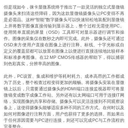
但是现如今，徕卡显微系统终于推出了一款灵活的独立式显微镜
摄像头来扫清这些障碍，因为这款显微镜摄像头让PC变得不再
是必需品。这种“智能”数字摄像头可以快速轻松地装配到显微镜
上并将数字图像直接传输到显示器上，整个过程无需使用PC。
使用简单直观的屏显（OSD）工具即可对显示器进行调节和操
作。图像的采集仅在数秒之内即可完成。此外，摄像头还可通过
OSD来方便用户直接在图像上进行注释。标线、十字光标或自
定义的覆盖层都可以放置在图像上以便进行直接连续地比较样本
和标准参考图像。在12 MP CMOS传感器的帮助下，得以捕获
到色彩真实，分辨率高的图像。
此外，PC设置、集成和维护等耗时耗力、成本高昂的工作都成
为了历史，整个检查过程变得更加的顺畅。将摄像头安装在显微
镜上以后，只需要通过摄像头的HDMI端口连接监视器即可将显
微镜变成数字成像工作站。另外还有以太网端口可用于连接IT网
络，实现图像的共享和存储。摄像头可以灵活连接到不同观察设
备上，这使得摄像头能够适应多种不同的工作方式。在何时以及
如何对图像进行注释方面，用户也获得了更多的选择。而如果出
于任何原因需要与PC进行连接，则还可以完成PC与工作流程的
完美整合。