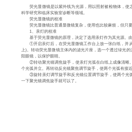
荧光显微镜是以紫外线为光源，用以照射被检物体，使之发
科学研究和临床实验室诊断等领域。
荧光显微镜的校准
荧光显微镜比普通显微镜复杂，使用也比较麻烦，但只要
1、汞灯的校准
基于荧光显微镜的原理，决定了选用汞灯作为其光源。由于
①开启汞灯后，在荧光显微镜工作台上放一张白纸，并从物
上)。转动荧光显微镜主体内的滤光片座，选一个透过绿光
阳眼镜，以保护眼睛。
②转动聚光镜调焦旋手，使汞灯光弧在白纸上成像清晰。因
个光弧并立。再转动反光镜聚焦调节旋手，使两个光弧有接
③旋转汞灯调节旋手和反光镜位置调节旋手，使两个光弧重
一下聚光镜调焦旋手就可以了。