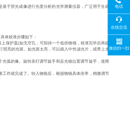
电话
是基于荧光成像进行光度分析的光学测量仪器，广泛用于生命
在线交流
具体校准步骤如下：
上保护盖(如无空孔，可卸掉一个低倍物镜，校准完毕后再旋
微信扫一扫
灯照亮的光斑。如光斑太亮，可以插入中性滤光片，或带上太
个光弧的像。旋转汞灯调节旋手和反光镜位置调节旋手，使两
准工作就完成了。转入物镜后，根据物镜具体倍率，稍微调节