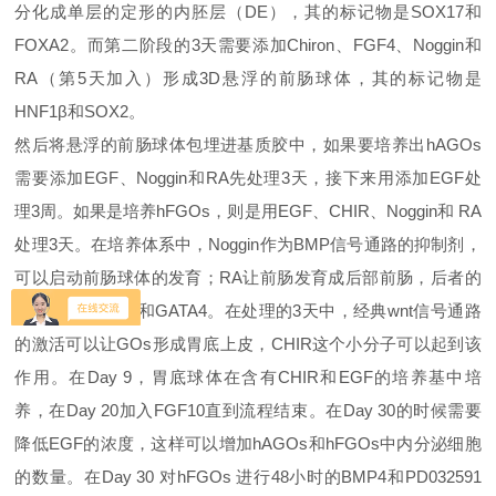
分化成单层的定形的内胚层（DE），其的标记物是SOX17和
FOXA2。而第二阶段的3天需要添加Chiron、FGF4、Noggin和
RA（第5天加入）形成3D悬浮的前肠球体，其的标记物是
HNF1β和SOX2。
然后将悬浮的前肠球体包埋进基质胶中，如果要培养出hAGOs
需要添加EGF、Noggin和RA先处理3天，接下来用添加EGF处
理3周。如果是培养hFGOs，则是用EGF、CHIR、Noggin和 RA
处理3天。在培养体系中，Noggin作为BMP信号通路的抑制剂，
可以启动前肠球体的发育；RA让前肠发育成后部前肠，后者的
标记物是HNF1B和GATA4。在处理的3天中，经典wnt信号通路
的激活可以让GOs形成胃底上皮，CHIR这个小分子可以起到该
作用。在Day 9，胃底球体在含有CHIR和EGF的培养基中培
养，在Day 20加入FGF10直到流程结束。在Day 30的时候需要
降低EGF的浓度，这样可以增加hAGOs和hFGOs中内分泌细胞
的数量。在Day 30 对hFGOs 进行48小时的BMP4和PD032591