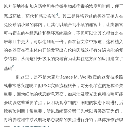
以方便地控制加入药物和各位微生物或病毒的浓度和时间，便于
4
完成药敏、药代和感染实验
。其二是将培养过的类器官植入在
免疫缺陷小鼠的体内，让其可以融合到小鼠的器官上，让类器官
可与宿主的神经系统和循环系统融合，不但可以让其长得较之在
培养皿中更大，可以达到近千倍，而在新文章中报道，这种植入
的类器官在宿主体内开始发育出布伦纳氏腺这样有分泌功能的复
杂结构，从而这种升级版的类器官为让其往
这
方面的应用建立了
5
基础
。
到这里，是不是大家对James M. Well教授的这套技术路
线非常感兴趣呢？但PSC实验流程很长，对分化节点的把握至关
重要，因为细胞的状态瞬息万变，如果涉及荧光染色和拍照可能
会耽误这些重要节点，从明场观察到的活细胞的状态下就进行后
续实验判断非常重要，所以后续部分我们先就以胃类器官为例，
将培养过程中涉及明场形态观察的要点进行介绍，具体操作步骤