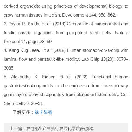
derived organoids: using principles of developmental biology to
grow human tissues in a dish. Development 144, 958–962.
3. Taylor R. Broda. Et al. (2018) Generation of human antral and
fundic gastric organoids from pluripotent stem cells. Nature
Protocol 14, pages28–50
4. Kang Kug Leea. Et al. (2018) Human stomach-on-a-chip with
luminal flow and peristaltic-like motility. Lab Chip 18(20): 3079–
3085.
5. Alexandra K. Eicher. Et al. (2022) Functional human
gastrointestinal organoids can be engineered from three primary
germ layers derived separately from pluripotent stem cells. Cell
Stem Cell 29, 36–51
了解更多：
徕卡显微
上一篇：
在电池生产中执行在线化学质保/质检