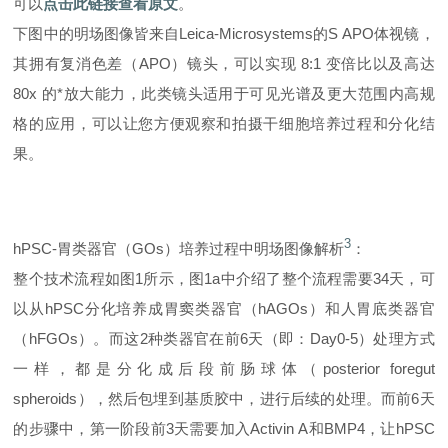
可以
点击此链接查看原文
。
下图中的明场图像皆来自Leica-Microsystems的S APO体视镜，
其拥有复消色差（APO）镜头，可以实现 8:1 变倍比以及高达
80x 的*放大能力，此类镜头适用于可见光谱及更大范围内高规
格的应用，可以让您方便观察和拍摄干细胞培养过程和分化结
果。
3
hPSC-胃类器官（GOs）培养过程中明场图像解析
：
整个技术流程如图1所示，图1a中介绍了整个流程需要34天，可
以从hPSC分化培养成胃窦类器官（hAGOs）和人胃底类器官
（hFGOs）。而这2种类器官在前6天（即：Day0-5）处理方式
一样，都是分化成后段前肠球体（posterior foregut
spheroids），然后包埋到基质胶中，进行后续的处理。而前6天
的步骤中，第一阶段前3天需要加入Activin A和BMP4，让hPSC