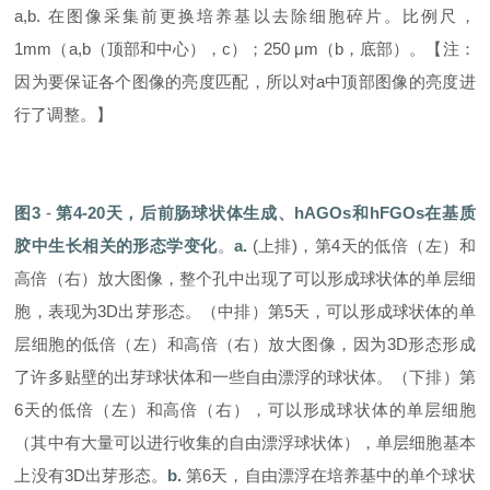
a,b. 在图像采集前更换培养基以去除细胞碎片。比例尺，
1mm（a,b（顶部和中心），c）；250 μm（b，底部）。【注：
因为要保证各个图像的亮度匹配，所以对a中顶部图像的亮度进
行了调整。】
图
3
-
第
4-20
天，后前肠球状体生成、
hAGOs
和
hFGOs
在基质
胶中生长相关的形态学变化
。
a
.
(上排)，第4天的低倍（左）和
高倍（右）放大图像，整个孔中出现了可以形成球状体的单层细
胞，表现为3D出芽形态。（中排）第5天，可以形成球状体的单
层细胞的低倍（左）和高倍（右）放大图像，因为3D形态形成
了许多贴壁的出芽球状体和一些自由漂浮的球状体。（下排）第
6天的低倍（左）和高倍（右），可以形成球状体的单层细胞
（其中有大量可以进行收集的自由漂浮球状体），单层细胞基本
上没有3D出芽形态。
b.
第6天，自由漂浮在培养基中的单个球状