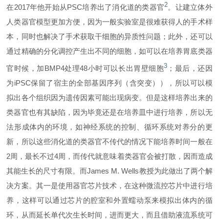
2
在2017年他
开始
从PSC培养出了消化道的类器官
。让建立体外
人类器官模型更加方便，因为一般实验室是很难获得人的手术样
本，同时也解决了手术获取干细胞的异质性问题；此外，还可以
通过精确的分化调控产生出不同的细胞，如可以在培养胃底类器
3
官时候，加BMP4处理48小时可以长出胃壁细胞
；最后，还因
为iPSC保留了宿主的全部基因序列（含突变）），所以可以模
拟出各个组织因为遗传因素可能出现病变。但是这样培养出来的
类器官也有其缺陷，因为毕竟还是在培养皿中进行培养，所以无
法形成体内的环境，如神经系统的控制、循环系统对养分的更
新，所以这些消化道的类器官不传代的情况下能培养时间一般在
2周，最长不过4周，而传代就意味着类器官会被打散，因而造成
其能生长的尺寸有限。而James M. Wells教授为此做出了两个解
决方案。其一是使用器官芯片技术，在这种微流控芯片中进行培
养，这样可以通过芯片的腔室和外置蠕动泵来模拟出体内的循
环，从而延长单代次生长时间，进而更大，而且借助液流系统可