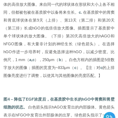
体的高倍放大图像。来自同一代的球状体在形状和大小上各不相
同，但都被包被在基质胶中以备将来生长。
c.
在基质胶中的胃窦
和胃底球状体在第9天（上排）、第13天（第二排）和第20天
（第三排）长成hGO的低倍倍放大图像。插图显示了基质胶中
单个球状体的放大图像。（下排）第20天高倍放大的hAGO和
hFGO图像，有大量非计划的神经生长（绿色箭头）。在选择
hGO作进一步培养时，应避免选择这种hGO，以减少密度。比
例尺，1 mm（
a,c
），250μm（
b
）。白色方框内的插图是5倍数
字放大的图像；插图的宽度为~833μm（
c
）。【注：对
c
的上排
图像亮度进行了调整，以使其与其他图像的亮度匹配。】
图
4
–
降低了EGF浓度后，在基质胶中生长的hGO中胃窦和胃壁
细胞的状态。
白色箭头指示hAGO发育出的内部腺体。黄色箭头
表示在hFGO中发育出外部腺体的出芽。绿色箭头指示了一个在