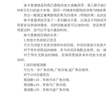
徕卡显微镜是利用凸透镜的放大成像原理，将人眼不能分辨
M表示它们的放大本领。因同一件物体对眼睛的张角与物体
所以一般规定像离眼睛距离为25厘米（明视距离）处的放
徕卡显微系统开发了一系列解决方案，以满足不同的应用和
和更多试样保持聚焦。试样切换速度可以加快4倍。您还将受
埋置试样，您可以节省大量的时间。
徕卡显微镜目镜的分类：
1.按放大色差校正状况
可分为消放大色差目镜和补偿目镜。补偿目镜放大色差为1～
对于筒长有限远的物镜，常与补偿目镜配合使用，如：徕
对于筒长无限远的物镜，若镜筒透镜具有补偿放大色差功能
DME。
2.按目镜视场数
可分为：非广角目镜,广角目镜,超广角目镜等。
对于10X目镜而言,
视场数<18，常称为非广角目镜。
视场数≥18，常称为广角目镜。
视场数>20，常称为超广角目镜。