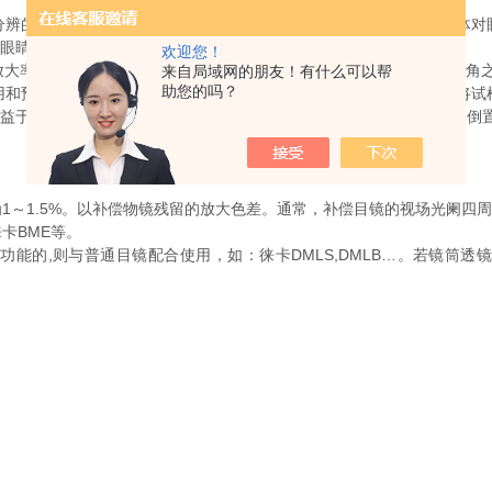
的微小物体放大到人眼能分辨的尺寸，其主要是增大近处微小物体对
离眼睛的距离有关，
欢迎您！
大率为仪器的放大率。徕卡显微镜观察物体时通常视角甚小，因此视角
来自局域网的朋友！有什么可以帮
助您的吗？
预算。可实现更高的试样工作效率。与正置显微镜不同，您只需将试
益于以下两个方面：工作空间大，可以轻松地定位大而沉重的试样。倒置
1.5%。以补偿物镜残留的放大色差。通常，补偿目镜的视场光阑四周
卡BME等。
的,则与普通目镜配合使用，如：徕卡DMLS,DMLB…。若镜筒透