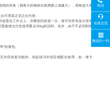
电话
眼睛的张角（视角大的物体在视网膜上成像大），用角放大率
之比可用其正切之比代替。
样放置在工作台上，并聚焦到表面一次，便可对所有放大倍率
在线交流
显微镜允许您使用重达30kg的试样。此外，由于不必切割和
微信扫一扫
带*的黄色。
镜无补偿色差功能的，则必须与补偿目镜配合使用，如：徕卡