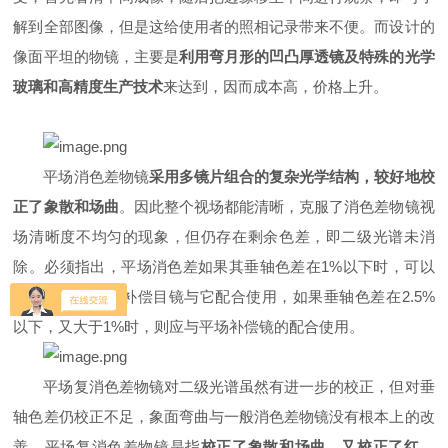
解到全部图像，但是这给使用者的照相记录带来不便。而设计的
像面平坦的物镜，主要是
利用弯月形的凹凸厚透镜及特殊的光学
玻璃和高精度生产技术
来达到，因而成本高，价格上升。
平场消色差物镜
采用多镜片组合的复杂光学结构，较好地校
正了象散和场曲
。因此整个视场都能清晰，克服了消色差物镜视
场清晰度不均匀的现象，但仍存在剩余色差，即二级光谱未消
除。必须指出，平场消色差如果其垂轴色差在1%以下时，可以
不用色差过正的补偿目镜与它配合使用，如果垂轴色差在2.5%
以下，又大于1%时，则应与平场补偿镜的配合使用。
平场复消色差物镜对二级光谱虽然有进一步的校正，但对垂
轴色差仍校正不足，象面弯曲与一般消色差物镜没有根本上的改
善。平场复消色差物镜是指
校正了象散和场曲，又校正了红、