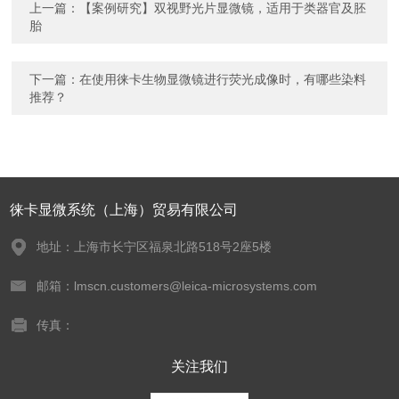
上一篇：
【案例研究】双视野光片显微镜，适用于类器官及胚
胎
下一篇：
在使用徕卡生物显微镜进行荧光成像时，有哪些染料
推荐？
徕卡显微系统（上海）贸易有限公司
地址：上海市长宁区福泉北路518号2座5楼
邮箱：lmscn.customers@leica-microsystems.com
传真：
关注我们