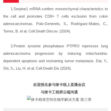
1.Serpine1 mRNA confers mesenchymal characteristics to
the cell and promotes CD8+ T cells exclusion from colon
adenocarcinomas. Polo-Generelo, S., Rodríguez-Mateo, C.,
Torres, B. et al. Cell Death Discov. (2024).
2.Protein tyrosine phosphatase PTPRO represses lung
adenocarcinoma progression by inducing mitochondria-
dependent apoptosis and restraining tumor metastasis. Dai, Y.,
Shi, S., Liu, H. et al. Cell Death Dis (2024).
欢迎报名参与徕卡线上直播会议
与徕卡工程师云端沟通