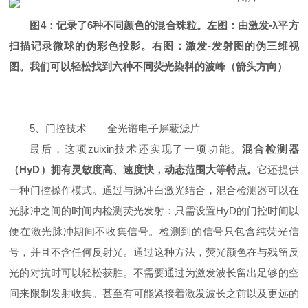
图4：记录了6种不同颜色的混合珠粒。左图：由激发-λ平方
扫描记录微球的伪彩色投影。右图：激发-发射图的伪三维视
图。我们可以轻松找到六种不同荧光染料的波峰（箭头方向）
5、门控技术——全光谱电子屏蔽滤片
最后，这项zuixin技术还实现了一项功能。
混合检测器
（
HyD
）拥有灵敏度高、速度快，动态范围大等特点。
它还提供
一种门控操作模式。通过与脉冲白激光结合，混合检测器可以在
光脉冲之间的时间内检测荧光发射：只需设置HyD的门控时间以
便在激光脉冲期间不收集信号。检测到的信号只包含纯荧光信
号，并且不含任何反射光。通过这种方法，荧光颜色在与残留反
光的对抗时可以轻松获胜。不需要通过为激发波长留出足够的空
间来限制发射收集。甚至有可能紧接着激发波长之前以及更远的