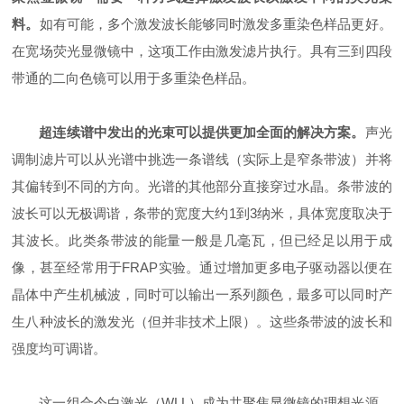
料。
如有可能，多个激发波长能够同时激发多重染色样品更好。
在宽场荧光显微镜中，这项工作由激发滤片执行。具有三到四段
带通的二向色镜可以用于多重染色样品。
超连续谱中发出的光束可以提供更加全面的解决方案。
声光
调制滤片可以从光谱中挑选一条谱线（实际上是窄条带波）并将
其偏转到不同的方向。光谱的其他部分直接穿过水晶。条带波的
波长可以无极调谐，条带的宽度大约1到3纳米，具体宽度取决于
其波长。此类条带波的能量一般是几毫瓦，但已经足以用于成
像，甚至经常用于FRAP实验。通过增加更多电子驱动器以便在
晶体中产生机械波，同时可以输出一系列颜色，最多可以同时产
生八种波长的激发光（但并非技术上限）。这些条带波的波长和
强度均可调谐。
这一组合令白激光（WLL）成为共聚焦显微镜的理想光源。