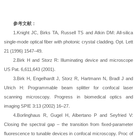
参考文献：
1.Knight JC, Birks TA, Russell TS and Atkin DM: All-silica
single-mode optical fiber with photonic crystal cladding. Opt. Lett
21 (1996) 1547–49.
2.Birk H and Storz R: Illuminating device and microscope
US Pat. 6,611,643 (2001).
3.Birk H, Engelhardt J, Storz R, Hartmann N, Bradl J and
Ulrich H: Programmable beam splitter for confocal laser
scanning microscopy. Progress in biomedical optics and
imaging SPIE 3:13 (2002) 16–27.
4.Borlinghaus R, Gugel H, Albertano P and Seyfried V:
Closing the spectral gap – the transition from fixed-parameter
fluorescence to tunable devices in confocal microscopy. Proc of