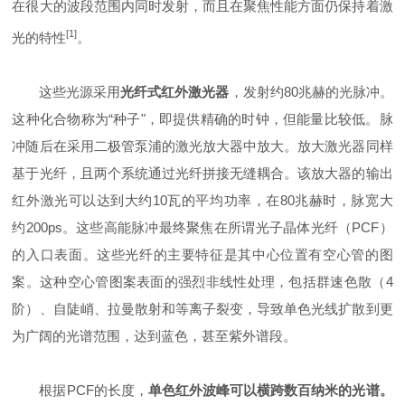
在很大的波段范围内同时发射，而且在聚焦性能方面仍保持着激
[1]
光的特性
。
这些光源采用
光纤式红外激光器
，发射约80兆赫的光脉冲。
这种化合物称为“种子"，即提供精确的时钟，但能量比较低。脉
冲随后在采用二极管泵浦的激光放大器中放大。放大激光器同样
基于光纤，且两个系统通过光纤拼接无缝耦合。该放大器的输出
红外激光可以达到大约10瓦的平均功率，在80兆赫时，脉宽大
约200ps。这些高能脉冲最终聚焦在所谓光子晶体光纤（PCF）
的入口表面。这些光纤的主要特征是其中心位置有空心管的图
案。这种空心管图案表面的强烈非线性处理，包括群速色散（4
阶）、自陡峭、拉曼散射和等离子裂变，导致单色光线扩散到更
为广阔的光谱范围，达到蓝色，甚至紫外谱段。
根据PCF的长度，
单色红外波峰可以横跨数百纳米的光谱。