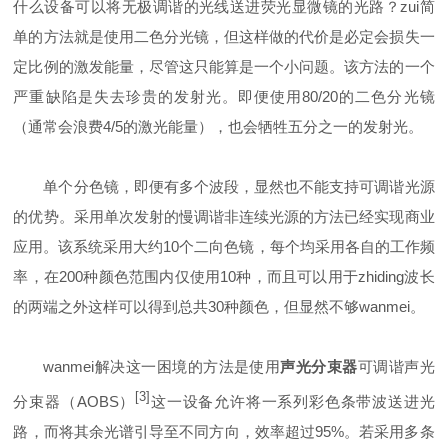
什么设备可以将无极调谐的光线送进荧光显微镜的光路？zui简
单的方法就是使用二色分光镜，但这样做的代价是必定会损失一
定比例的激发能量，尽管这只能算是一个小问题。该方法的一个
严重缺陷是失去珍贵的发射光。即便使用80/20的二色分光镜
（通常会浪费4/5的激光能量），也会牺牲五分之一的发射光。
单个分色镜，即便有多个波段，显然也不能支持可调谐光源
的优势。采用单次发射的慢调谐非连续光源的方法已经实现商业
应用。该系统采用大约10个二向色镜，每个均采用各自的工作频
率，在200种颜色范围内仅使用10种，而且可以用于zhiding波长
的两端之外这样可以得到总共30种颜色，但显然不够wanmei。
wanmei解决这一困境的方法是使用
声光分束器
可调谐声光
[3]
分束器（AOBS）
这一设备允许将一系列彩色条带波送进光
路，而将其余光谱引导至不同方向，效率超过95%。若采用多条