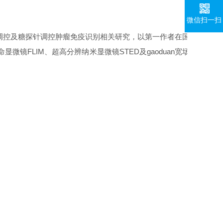
微信扫一扫
调控及糖探针调控肿瘤免疫识别相关研究，以第一作者在国际期
显微镜FLIM、超高分辨纳米显微镜STED及gaoduan宽场显微