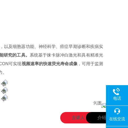
量，以及细胞器功能、神经科学、
癌症早期诊断
和疾病实
一项功能研究的工具。
系统基于徕卡脉冲
白激光
和具有精准光
CON可实现
视频速率的快速荧光寿命成像
，可用于监测
力。
电话
主讲人
介绍
在线交流
02