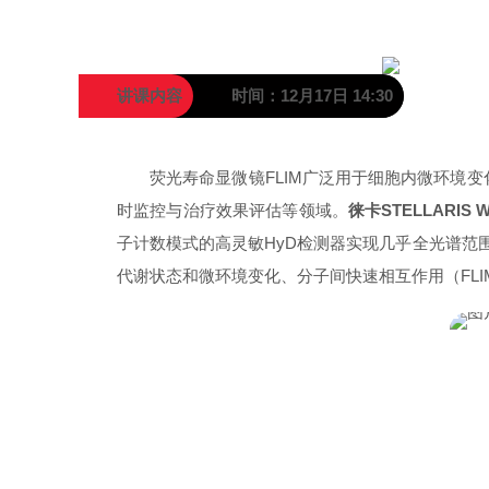
讲课内容
时间：12月17日 14:30
01
荧光寿命显微镜FLIM广泛用于细胞内微环境
时监控与治疗效果评估等领域。
徕卡STELLARIS 
子计数模式的高灵敏HyD检测器实现几乎
全光谱
范
代谢状态和微环境变化、分子间快速相互作用（FLI