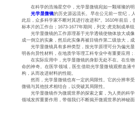
在科学的浩瀚星空中，光学显微镜宛如一颗璀璨的明星
光学显微镜
的历史源远流长。早在公元前一世纪，人
此后，众多科学家不断对其进行改进和*。1610年前后
标本片的工作台；1673-1677年期间，列文·虎克
光学显微镜的工作原理基于光学透镜使物体放大成像的
成一倒立的实象，然后此实像再被目镜作第二级放大，成
光学显微镜具有多种类型，按光学原理可分为偏光显微
明各向异性材料，在地质学等理工科专业中有重要应用；
在实际应用中，光学显微镜的身影无处不在。在生物学
命的神奇。在医学领域，医生借助光学显微镜观察血液
构，从而改进材料的性能。
然而，光学显微镜也有一定的局限性。它的分辨率受到
微镜与其他技术相结合，以突破其局限性。
光学显微镜作为微观世界的探索之窗，为人类的科学研
领域发挥重要作用，带领我们不断揭开微观世界的神秘面