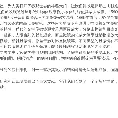
，为人类打开了微观世界的神秘大门，让我们得以窥探那些肉眼难
们就发现通过球形透明物体观察微小物体时能使其放大成像。159
，伽利略和开普勒得出合理的显微镜光路结构；1665年前后，罗伯特
制成单组元放大镜式的高倍显微镜。这些伟大的发明和改进，推动着光学
特性。近代的光学显微镜通常采用两级放大，分别由物镜和目镜完
一虚象，人眼看到的就是虚像。而显微镜的总放大倍率就是物镜放
镜、相衬显微镜、微差干涉对比显微镜等。不同类型的显微镜在不
相衬显微镜则在生物学领域，能清晰地观察到活细胞的内部结构。
教学中，它是学生们观察细胞结构、了解生命奥秘的重要工具。学
中的细胞、组织切片中的病变细胞，为疾病的诊断提供重要依据。在
光的波长限制，对于一些极其微小的结构可能无法清晰成像。但随
究和认知发展做出了巨大贡献。它让我们看到了一个全新的世界，
纱。