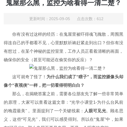
鬼屋那么黑，监控为啥看得一清二楚？
更新时间：2025-09-05 点击次数：612
你有没有过这样的经历：在鬼屋里被吓得魂飞魄散，周围黑
得连自己的手都看不见，心里默默祈祷赶紧走到出口？但你有没
有想过，在某个神秘的监控室里，工作人员正看着清晰的画面，
确保你的安全（甚至可能还在偷笑你的反应）？
这可就奇了怪了！
为什么我们成了“瞎子"，而监控摄像头却
像个“夜视侠"一样，把一切看得明明白白？
那么，在揭晓答案之前，需要各位朋友先了解一些非常简单
的原理，大家可以查看这篇文章：“光学小课堂1-为什么台风前
的晚霞最美" 。里面提到了一个关键线索：
人眼可见光
。顾名思
义，这些“可见光"，我们可以感受得到。所以在“鬼屋"中，如果