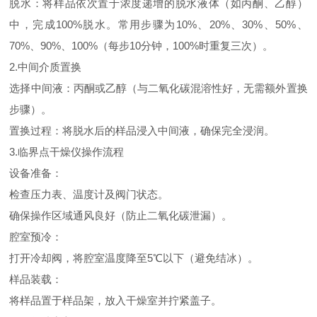
脱水：将样品依次置于浓度递增的脱水液体（如丙酮、乙醇）
中，完成100%脱水。常用步骤为10%、20%、30%、50%、
70%、90%、100%（每步10分钟，100%时重复三次）。
2.中间介质置换
选择中间液：丙酮或乙醇（与二氧化碳混溶性好，无需额外置换
步骤）。
置换过程：将脱水后的样品浸入中间液，确保完全浸润。
3.临界点干燥仪操作流程
设备准备：
检查压力表、温度计及阀门状态。
确保操作区域通风良好（防止二氧化碳泄漏）。
腔室预冷：
打开冷却阀，将腔室温度降至5℃以下（避免结冰）。
样品装载：
将样品置于样品架，放入干燥室并拧紧盖子。