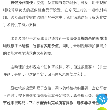
按键操作简便：
变焦、位置调节等功能触手可及。用于观察
吲哚菁绿荧光的摄像机也易于设置。在今天进行的一项特别精
细、涉及高难度微血管吻合的手术中，我们深感这台设备为此类
手术提供了有力支持。
术者及其他手术室成员能通过近乎显微镜
直视效果的画质清
晰观察手术进程
，这
很有
实用价值。
同时，录制视频和拍摄照片
的功能对教学演示也大有裨益。
连助理护士都说这个防护罩很棒。不，但这很重要！【护士
评论：是的，但这是事实，因为你从未覆盖过它】。
显微镜的设置和易于定位、调节的特性确实重要，当它平衡
不佳时，按下按钮显微镜头部就开始摇晃，总是很麻烦。这里
调
节起来很容易，它几乎能自动完成所有操作，确实非常出色。
"