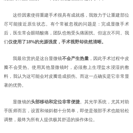
这些因素使得重建手术
很具有
成就感，我致力于让重建部位
尽可能接近原生状态。有个常被忽视的问题是：完成显微手术
后，医生常会眼睛酸痛，团队也饱受头痛困扰。但这次不同。我
们
仅使用了18%的光源强度，手术视野却依然清晰。
我最欣赏的是这台显微镜
不会产生热量
，
因此手术过程中皮
瓣不会受热。使用其他显微镜时，必须敷上生理盐水浸湿的敷
料，我认为这可能会对皮瓣造成损伤。而这一点确实是它非常显
著的优势。
显微镜的
头部移动和定位非常便捷
。
其光学系统，尤其对助
手医师而言，设置和倾斜都十分简单，即使是颈部手术也能轻松
调整，最终为所有人提供极其舒适的操作体位。