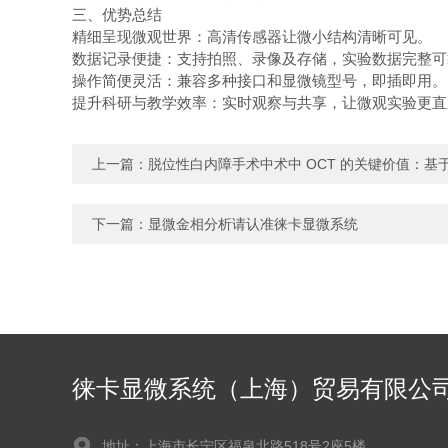
三、优势总结
精细呈现微观世界：高清传感器让微小结构清晰可见。
数据记录便捷：支持拍照、录像及存储，实验数据完整
操作简便灵活：兼容多种接口和显微镜型号，即插即用
提升科研与教学效率：实时观察与共享，让微观实验更直
上一篇：
脱位性白内障手术中术中 OCT 的关键价值：基于 Lei
下一篇：
显微金相分析请认准徕卡显微系统
徕卡显微系统（上海）贸易有限公
地址：上海市长宁区福泉北路518号2座5楼