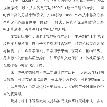
以徕卡M205为例，它是台放大倍数达到20.5:1变倍比的体
视显微镜，最大放大倍数可达1600倍（配合目镜和物镜），同
时保持高的分辨率和景深。其独特的FusionOptics技术将高分辨
率和深景深融合到单一路径中，解决了传统体视显微镜“高分辨
率则景深浅，深景深则分辨率低”的矛盾。
在实际应用中，徕卡体视显微镜广泛用于电子制造业中PCB
板焊接质量检查、微电子芯片引线键合观察、精密机械零件装配
与检测。在生命科学领域，它常用于果蝇、斑马鱼、植物组织、
昆虫标本的解剖与显微操作。法医学和文物保护中，体视显微镜
也发挥着不可替代的作用。
徕卡体视显微镜的人体工学设计同样出色：45°或60°倾斜的
目镜筒、可调节的眼点高度、长工作距离物镜（可达300mm以
上）以及可选的电动调焦和支架系统，大大减轻了长时间操作带
来的疲劳感。
此外，徕卡体视显微镜支持与数码成像系统无缝集成，实时