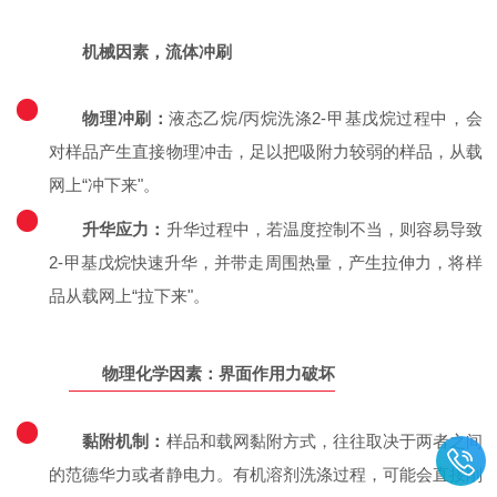
机械因素，流体冲刷
1
物理冲刷：
液态乙烷/丙烷洗涤2-甲基戊烷过程中，会
对样品产生直接物理冲击，足以把吸附力较弱的样品，从载
网上“冲下来"。
2
升华应力：
升华过程中，若温度控制不当，则容易导致
2-甲基戊烷快速升华，并带走周围热量，产生拉伸力，将样
品从载网上“拉下来"。
物理化学因素：界面作用力破坏
1
黏附机制：
样品和载网黏附方式，往往取决于两者之间
的范德华力或者静电力。有机溶剂洗涤过程，可能会直接削