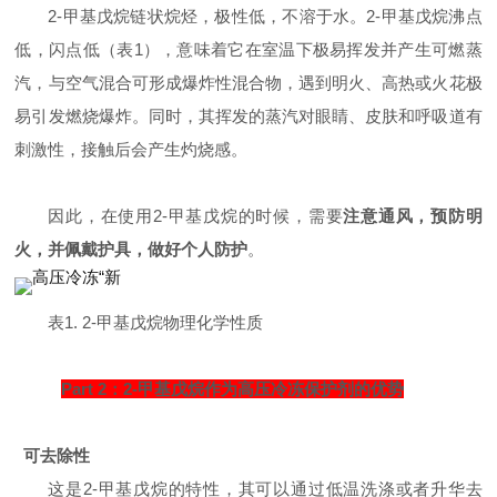
2-甲基戊烷链状烷烃，极性低，不溶于水。2-甲基戊烷沸点
低，闪点低（表1），意味着它在室温下极易挥发并产生可燃蒸
汽，与空气混合可形成爆炸性混合物，遇到明火、高热或火花极
易引发燃烧爆炸。同时，其挥发的蒸汽对眼睛、皮肤和呼吸道有
刺激性，接触后会产生灼烧感。
因此，在使用2-甲基戊烷的时候，需要
注意通风，预防明
火，并佩戴护具，做好个人防护
。
表1. 2-甲基戊烷物理化学性质
Part 2：2-甲基戊烷作为
高压冷冻保护剂的优势
可去除性
这是2-甲基戊烷的特性，其可以通过低温洗涤或者升华去