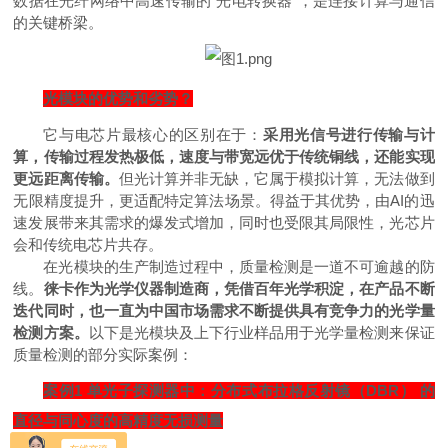
数据在光纤网络中高速传输的"光电转换器"，是连接计算与通信
的关键桥梁。
光模块的优势和劣势？
它与电芯片最核心的区别在于：
采用光信号进行传输与计
算，传输过程发热极低，速度与带宽远优于传统铜线，还能实现
更远距离传输。
但光计算并非无缺，它属于模拟计算，无法做到
无限精度提升，更适配特定算法场景。得益于其优势，由AI的迅
速发展带来其需求的爆发式增加，同时也受限其局限性，光芯片
会和传统电芯片共存。
在光模块的生产制造过程中，质量检测是一道不可逾越的防
线。
徕卡作为光学仪器制造商，凭借百年光学积淀，在产品不断
迭代同时，也一直为中国市场需求不断提供具有竞争力的光学量
检测方案。
以下是光模块及上下行业样品用于光学量检测来保证
质量检测的部分实际案例：
案例1 单光子探测器中：分布式布拉格反射镜（DBR） 的
直径与同心度的高精度无损测量