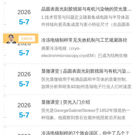
寸晶圆/掩膜版的CD（关键尺寸），是芯⽚微结构中...
晶圆表面光刻胶残留与有机污染物的荧光显微可视化检测
2026
1.技术背景与问题定义随着集成电路与半导体器
5-7
件持续向更高集成度与更小特征尺寸（在晶圆表
面积累的风险同步上升。这类残留物会对后续工
艺过程、成品良率以及电子器件的长期性能与可
冷冻电镜制样常见失效机制与工艺规避路径
2026
靠性产生直接影响。在集成电路制造流程中，光
摘要冷冻电镜（cryo-
5-7
刻胶用于对晶圆进行图案化处理...
electronmicroscopy,cryoEM）已成为结构生物
学、细胞生物学及病毒学研究中的关键技术工
具。但在实际应用中，大量样品失败并非源于成
显微课堂 | 晶圆表面光刻胶残留与有机污染物可视化检测
2026
像环节，而是发生在冷冻制样阶段。本文基于典
荧光显微镜用于检测晶圆和半导体的质量控制、
5-7
型实验实践，总结冷冻电镜制...
故障分析和研发&D如何造福电子行业人们对速度
更快的电子设备（智能手机、电脑、平板电脑、
显示器等）的需求日益增长，这促使集成电路芯
显微课堂 | 荧光入门介绍
2026
片和半导体元件的图案化尺寸不断缩小到10纳米
荧光是GeorgeGabrielStokes于1852年报道的一
5-7
以下[1-3]。为了实现更...
种现象。他观察到萤石在紫外线照射后开始发
光。荧光是光致发光的一种形式，是指一种材料
被光照射后会发射出光子。发射光的波长比激发
冷冻电镜制样的7个致命误区，你中了几个？