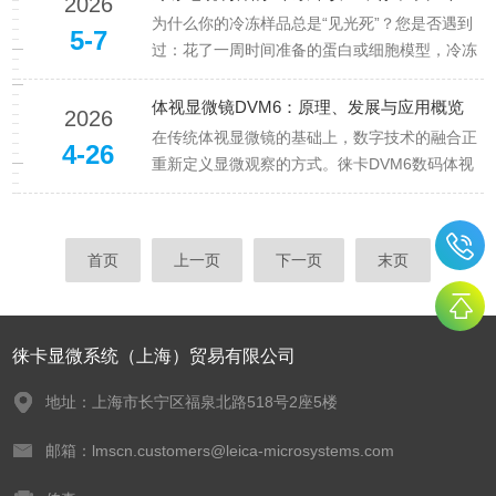
2026
光更长。这种效应又称为斯托克斯位移。以荧光
为什么你的冷冻样品总是“见光死”？您是否遇到
5-7
为工具在显...
过：花了一周时间准备的蛋白或细胞模型，冷冻
制样后镜下观察——“全是冰晶，结构全无”。同
样的protocol，隔壁课题组做出来的样品玻璃态
体视显微镜DVM6：原理、发展与应用概览
2026
好，你的却总是“结晶、开裂、变形“。冷冻电镜
在传统体视显微镜的基础上，数字技术的融合正
4-26
明明是"结构生物...
重新定义显微观察的方式。徕卡DVM6数码体视
显微镜就是这一变革的代表作。它集成了高性能
光学、大尺寸图像传感器、电动变倍与聚焦、以
及直观的操作软件，成为数字时代全能的显微“侦
首页
上一页
下一页
末页
察兵”。徕卡DVM6的最大...
徕卡显微系统（上海）贸易有限公司
地址：上海市长宁区福泉北路518号2座5楼
邮箱：lmscn.customers@leica-microsystems.com