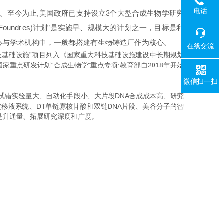
电话
。至今为止,美国政府已支持设立3个大型合成生物学研究
oundries)计划”是实施早、规模大的计划之一，目标是利
心与学术机构中，一般都搭建有生物铸造厂作为核心。
在线交流
技基础设施”项目列入《国家重大科技基础设施建设中长期规划
布国家重点研发计划“合成生物学”重点专项:教育部自2018年开始
微信扫一扫
中试错实验量大、自动化手段小、大片段DNA合成成本高、研究
移液系统、DT单链寡核苷酸和双链DNA片段、美谷分子的智
提升通量、拓展研究深度和广度。