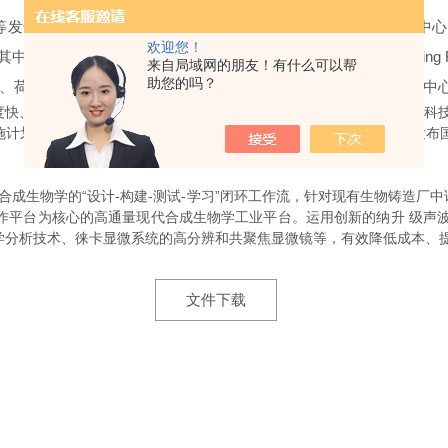
发达国家早在十多年前就开始设立和资助大型合成生物学研究中心
欢迎您！
国国防高级研究计划局(DARPA)资助的“生命铸造厂(Living F
来自局域网的朋友！有什么可以帮
助您的吗？
、荷兰、日本、新加坡、澳大利亚等国也在紧密跟进,在各大研究中
快、投入集中、目标明确。2013年，中国把建设“合成生物研究重大科
，设施计划投入9.4亿元人民币。同时,科技部从2018年至2020年连续3年发
合成生物学的“设计-构建-测试-学习”闭环工作流，针对现有生物铸造厂
作平台为核心的高通量现代合成生物学工业平台。运用创新的纳升 级声波
多组学分析技术、徕卡显微系统的高分辨和共聚焦显微镜等，有效降低成本、
文件下载