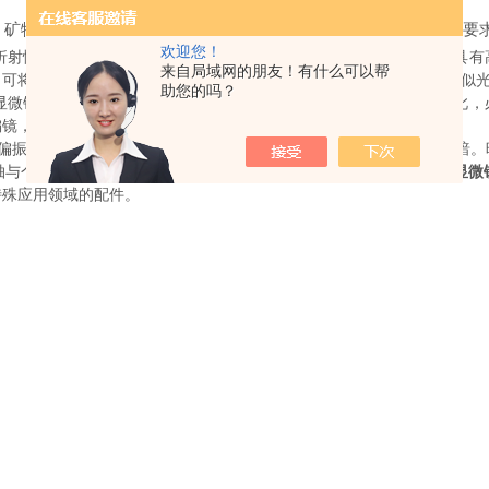
、矿物学、结构特性还是液晶检验，新型偏光显微镜都能满足各种要
欢迎您！
射性将单一光射线分割成两条光射线的功能属性。双折射物体包含具有
来自局域网的朋友！有什么可以帮
，可将双折射性与线性偏振光结合，获得两条光射线干涉，从而产生类似
助您的吗？
微镜检查。针对双折射性的检测，必须使用线性偏光进行照明。因此，
偏镜，则将受测光线限定为折射光。
将偏振滤光片安装到位后，将不会有光线穿过照相机或目镜，图像将变暗
轴与个偏光镜生成的偏光轴相同，这一点非常重要。因此，很多
偏光显微
特殊应用领域的配件。