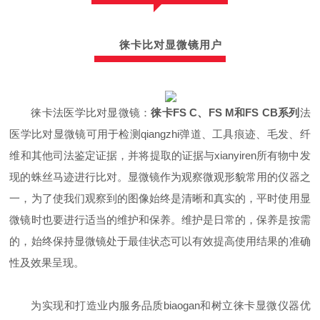
徕卡比对显微镜用户
徕卡法医学比对显微镜：
徕卡FS C、FS M和FS CB系列
法
医学比对显微镜可用于检测
qiangzhi
弹道、工具痕迹、毛发、纤
维和其他司法鉴定证据，并将提取的证据与xianyi
ren
所有物中发
现的蛛丝马迹进行比对。显微镜作为观察微观形貌常用的仪器之
一，为了使我们观察到的图像始终是清晰和真实的，平时使用显
微镜时也要进行适当的维护和保养。维护是日常的，保养是按需
的，始终保持显微镜处于最佳状态可以有效提高使用结果的准确
性及效果呈现。
为实现和打造业内服务品质biao
gan
和树立徕卡显微仪器优