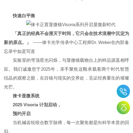
快速白平衡
「真正的经典不会湮灭于时间，它只会在技术浪潮中沉淀为
新的原点。」
——徕卡光学传承中心工程师Dr. Weber在内部备
忘录中如是写道
实验室的穹顶星光闪烁，与显微镜载物台上的样品源遥相呼
应。我们诚邀您于2025年，亲手聚焦这颗承载着两个时代智慧
结晶的观察之眼，在目镜与现实的交界处，见证经典重生的璀璨
光芒。
徕卡显微系统
2025 Visoria 计划启动，
预约开启
当机械齿轮咬合数字脉搏，每一次聚焦都是向科学本质的回
归。