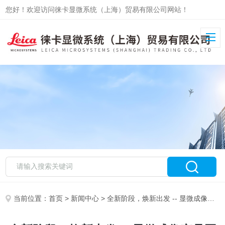
您好！欢迎访问徕卡显微系统（上海）贸易有限公司网站！
当前位置：
首页
>
新闻中心
> 全新阶段，焕新出发 -- 显微成像产品国产化四月在华迎来全新阶段