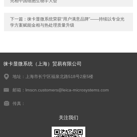
亮相中国细胞生物学大会
下一篇：
徕卡显微系统荣获“用户满意品牌”——持续以专业光
学方案赋能金相与热处理质量升级
徕卡显微系统（上海）贸易有限公司
地址：上海市长宁区福泉北路518号2座5楼
邮箱：lmscn.customers@leica-microsystems.com
传真：
关注我们