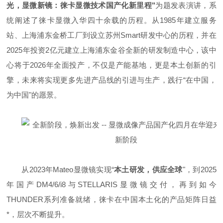
光，显微新镜：徕卡显微技术国产化新里程"
为题发表演讲，系
统阐述了徕卡显微入华四十余载的历程。从1985年建立服务
站、上海浦东金桥工厂到设立苏州Smart研发中心的历程，并在
2025年投资2亿元建立上海浦东金谷全新的研发制造中心，该中
心将于2026年全面投产，不仅是产能基地，更是本土创新的引
擎，未来将实现更多先进产品线的引进与生产，践行“在中国，
为中国"的愿景。
从2023年Mateo显微镜实现“
本土研发，供应全球
"，到2025
年国产DM4/6/i8与STELLARIS显微镜交付，再到如今
THUNDER系列准备就绪，徕卡在中国本土化的产品矩阵日益
*，层次不断提升。