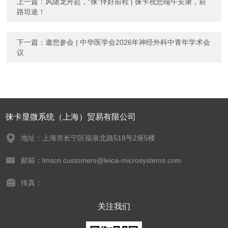
上一篇：
风随龙舟起，“徕”伴好前程 | 徕卡祝您端午安康，前
路坦途！
下一篇：
邀您参会 | 中华医学会2026年神经外科中青年学术会
议
徕卡显微系统（上海）贸易有限公司
地址：上海市长宁区福泉北路518号2座5楼
邮箱：lmscn.customers@leica-microsystems.com
传真：
关注我们