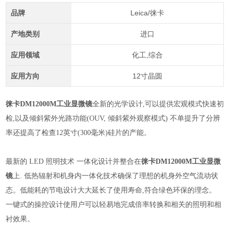
品牌
Leica/徕卡
产地类别
进口
应用领域
化工,综合
应用方向
12寸晶圆
徕卡DM12000M工业显微镜
全新的光学设计,可以提供宏观模式快速初
检,以及倾斜紫外光路功能(OUV, 倾斜紫外观察模式) 不单提升了分辨
率还提高了检查12英寸(300毫米)硅片的产能。
最新的 LED 照明技术 一体化设计并整合在
徕卡DM12000M工业显微
镜
上. 低热辐射和机身内一体化技术确保了理想的机身外空气流动状
态。低能耗的节电设计大大延长了使用寿命,符合绿色环保的理念。
一键式的操控设计使用户可以轻易地完成倍率转换和相关的照明和相
衬效果。