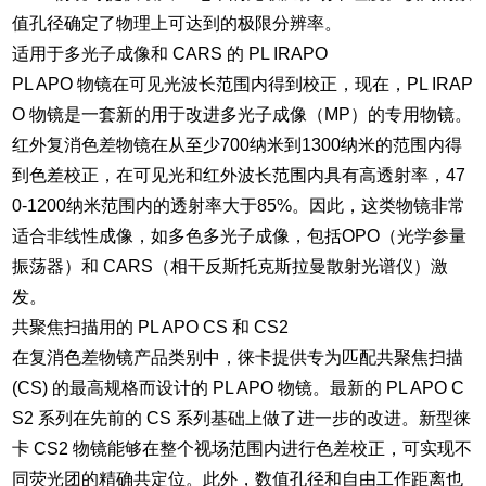
值孔径确定了物理上可达到的极限分辨率。
适用于多光子成像和 CARS 的 PL IRAPO
PL APO 物镜在可见光波长范围内得到校正，现在，PL IRAP
O 物镜是一套新的用于改进多光子成像（MP）的专用物镜。
红外复消色差物镜在从至少700纳米到1300纳米的范围内得
到色差校正，在可见光和红外波长范围内具有高透射率，47
0-1200纳米范围内的透射率大于85%。因此，这类物镜非常
适合非线性成像，如多色多光子成像，包括OPO（光学参量
振荡器）和 CARS（相干反斯托克斯拉曼散射光谱仪）激
发。
共聚焦扫描用的 PL APO CS 和 CS2
在复消色差物镜产品类别中，徕卡提供专为匹配共聚焦扫描
(CS) 的最高规格而设计的 PL APO 物镜。最新的 PL APO C
S2 系列在先前的 CS 系列基础上做了进一步的改进。新型徕
卡 CS2 物镜能够在整个视场范围内进行色差校正，可实现不
同荧光团的精确共定位。此外，数值孔径和自由工作距离也