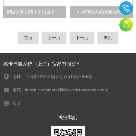
德国徕卡 眼科手术用显微镜 OCT
di-c800数码影像色彩模块
首页
上一页
下一页
末页
徕卡显微系统（上海）贸易有限公司
地址：上海市长宁区福泉北路518号2座5楼
邮箱：lmscn.customers@leica-microsystems.com
传真：
关注我们