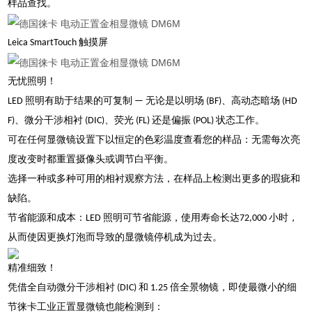
样品查找。
Leica SmartTouch 触摸屏
无忧照明！
LED 照明有助于结果的可复制 — 无论是以明场 (BF)、高动态暗场 (HD
F)、微分干涉相衬 (DIC)、荧光 (FL) 还是偏振 (POL) 状态工作。
可在任何显微镜设置下以恒定的色彩温度查看您的样品：无需每次亮
度改变时都重置摄像头或调节白平衡。
选择一种或多种可用的相衬观察方法，在样品上检测出更多的瑕疵和
缺陷。
节省能源和成本：LED 照明可节省能源，使用寿命长达72,000 小时，
从而使因更换灯泡而导致的显微镜停机成为过去。
精准细致！
凭借全自动微分干涉相衬 (DIC) 和 1.25 倍全景物镜，即使最微小的细
节徕卡工业正置显微镜也能检测到：