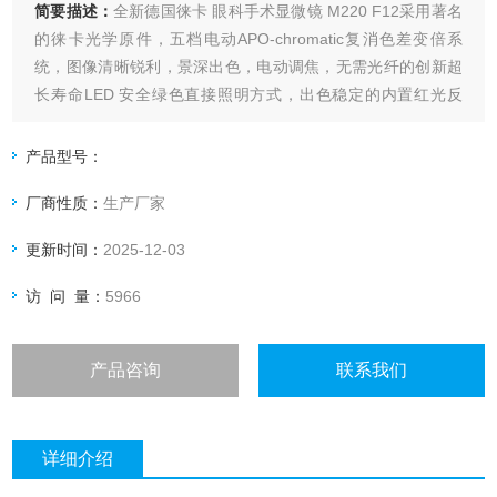
简要描述：
全新德国徕卡 眼科手术显微镜 M220 F12采用著名
的徕卡光学原件，五档电动APO-chromatic复消色差变倍系
统，图像清晰锐利，景深出色，电动调焦，无需光纤的创新超
长寿命LED 安全绿色直接照明方式，出色稳定的内置红光反
射，以及可升级的电动XY部件，这些都是该产品的标准特性，
配合简洁、紧凑、稳固、超长臂展和灵活自由定位的支架系
产品型号：
统，使得手术效率大幅提高。
厂商性质：
生产厂家
更新时间：
2025-12-03
访 问 量：
5966
产品咨询
联系我们
详细介绍