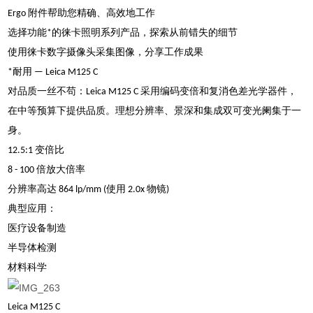
Ergo 附件帮助您精确、高效地工作
选择功能*的徕卡照明系列产品，探索从前错失的细节
使用徕卡数字摄像头采集图像，分享工作成果
*耐用 — Leica M125 C
对品质一丝不苟：Leica M125 C 采用编码变倍和复消色差光学器件，
在中等预算下提供品质。理想分辨率、景深和集成双可变光阑集于一
身。
12.5:1 变倍比
8 - 100 倍放大倍率
分辨率高达 864 lp/mm (使用 2.0x 物镜)
典型应用：
医疗设备制造
半导体检测
材料科学
Leica M125 C