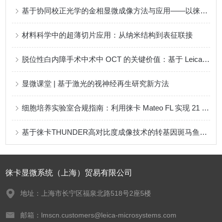
基于协同校正光学的金相显微成像方法与应用——以徕卡显微系统（Leica Microsystems）为核心的技术实践
材料科学中的超薄切片应用：从纳米结构到表征联接
脱位性白内障手术中术中 OCT 的关键价值：基于 Leica Microsystems（徕卡显微系统）Proveo 8 的病例示例
显微课堂 | 基于激光的视神经再生研究新方法
细胞培养实验室合规指南：利用徕卡 Mateo FL 实现 21 CFR Part 11 审计追踪与用户管理
基于徕卡THUNDER高对比度成像技术的转基因斑马鱼胚胎筛选应用流程
徕卡显微系统（上海）贸易有限公司
地址：上海市长宁区福泉北路518号2座5楼
邮箱：lmscn.customers@leica-microsystems.com