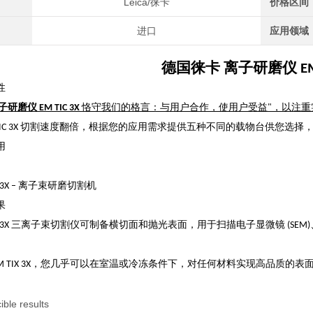
Leica/徕卡
价格区间
进口
应用领域
德国徕卡 离子研磨仪 EM T
性
磨仪 EM TIC 3X
恪守我们的格言：与用户合作，使用户受益"，以注重
 TIC 3X 切割速度翻倍，根据您的应用需求提供五种不同的载物台供您选
用
TIC 3X – 离子束研磨切割机
果
M TIC 3X 三离子束切割仪可制备横切面和抛光表面，用于扫描电子显微镜 (SEM)、微
ca EM TIX 3X，您几乎可以在室温或冷冻条件下，对任何材料实现高品