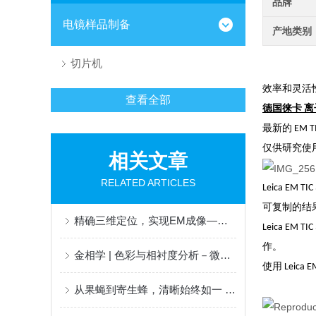
品牌
电镜样品制备
产地类别
切片机
效率和灵活
查看全部
德国徕卡 离子研
最新的 EM
仅供研究使
相关文章
RELATED ARTICLES
Leica EM 
可复制的结
精确三维定位，实现EM成像——掌握精髓
Leica E
作。
金相学 | 色彩与相衬度分析－微观结构对比分析（上）
使用 Lei
从果蝇到寄生蜂，清晰始终如一 ，南京大学M125C应用实录