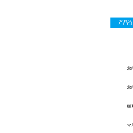
产品咨
您
您
联
常