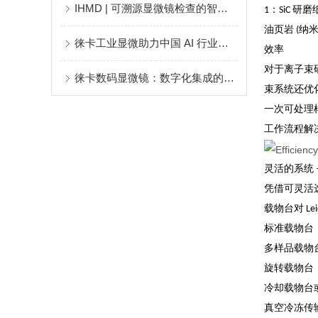
IHMD | 可溯源显微镜检查的智能设备Exalta国内亮相
1：SiC 研磨
油页岩 (纳米
徕卡工业显微助力中国 AI 行业发展 – 光模块篇
效率
对于离子束
徕卡数码显微镜：数字化集成的智能显微观测设备
束系统还优
一次可处理
工作流程解
灵活的系统 
凭借可灵活选
载物台对 Lei
标准载物台
多样品载物
旋转载物台
冷却载物台
真空冷冻传