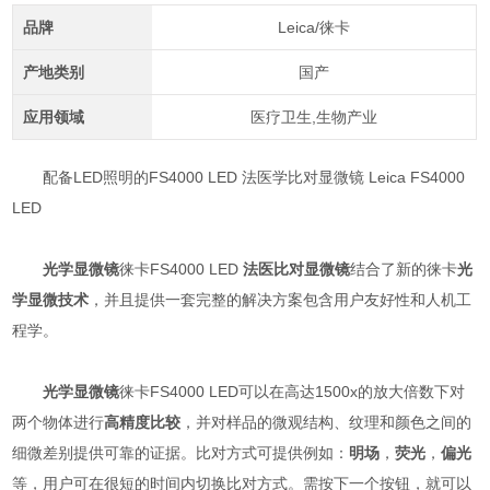
品牌
Leica/徕卡
产地类别
国产
应用领域
医疗卫生,生物产业
配备LED照明的FS4000 LED 法医学比对显微镜 Leica FS4000
LED
光学显微镜
徕卡FS4000 LED
法医比对显微镜
结合了新的徕卡
光
学显微技术
，并且提供一套完整的解决方案包含用户友好性和人机工
程学。
光学显微镜
徕卡FS4000 LED可以在高达1500x的放大倍数下对
两个物体进行
高精度比较
，并对样品的微观结构、纹理和颜色之间的
细微差别提供可靠的证据。比对方式可提供例如：
明场
，
荧光
，
偏光
等，用户可在很短的时间内切换比对方式。需按下一个按钮，就可以