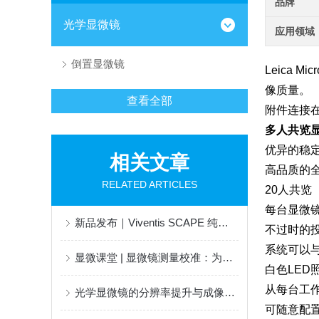
品牌
光学显微镜
应用领域
倒置显微镜
Leica M
像质量。
查看全部
附件连接
多人共览
优异的稳
相关文章
高品质的
RELATED ARTICLES
20人共览
每台显微
新品发布｜Viventis SCAPE 纯光学高速体成像系统详解 第三弹
不过时的
系统可以与
显微课堂 | 显微镜测量校准：为什么要这样做？
白色LED
从每台工
光学显微镜的分辨率提升与成像技术创新
可随意配