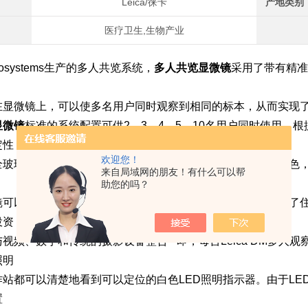
Leica/徕卡
产地类别
医疗卫生,生物产业
icrosystems生产的多人共览系统，
多人共览显微镜
采用了带有精准
在显微镜上，可以使多名用户同时观察到相同的标本，从而实现
显微镜
标准的系统配置可供2、3、4、5、10名用户同时使用，
定性
欢迎您！
全玻璃光学组件，使每个观察点均具有清晰的细节、逼真的颜色
来自局域网的朋友！有什么可以帮
助您的吗？
镜可以连接2-20台观察点，便于同事间进行高效的讨论，节省
投资
视频、数字和传统的摄影设备整合 - 即，每台Leica DM多
照明
作站都可以清楚地看到可以定位的白色LED照明指示器。由于LE
置