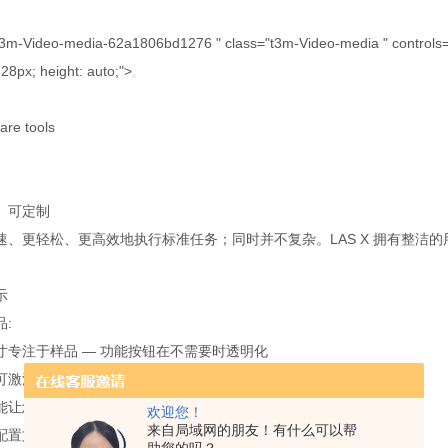
t3m-Video-media-62a1806bd1276 " class="t3m-Video-media " controls="" "
28px; height: auto;">
are tools
、可定制
速、更轻松、更高效地执行标准任务；同时并不复杂。LAS X 拥有整洁
示
:
寸专注于样品 — 功能按钮在不需要时透明化
可激活功能按钮 (例如照明设置、摄像头、测量)
能让您充满信心，绝不会错失任何细节
欢迎您！
来自局域网的朋友！有什么可以帮
配置文件