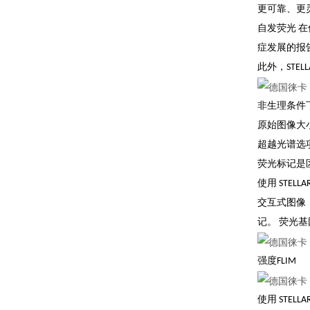
更可靠、更
自发荧光 在
症发展的报
此外，STE
非生理条件下
原始图像大小：
超越光谱选
荧光标记是
使用 STE
交互式图像： 
记。 荧光基
强度FLIM
使用 STELL