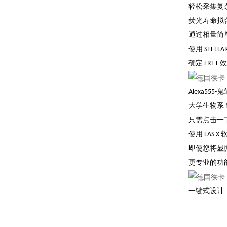
轻松采集复杂
荧光寿命拟合
通过相量简
使用 STEL
确定 FRET 
Alexa55
大学生物系 Mar
只需点击一
使用 LAS
即使您将显
更专业的功
一键式设计，让