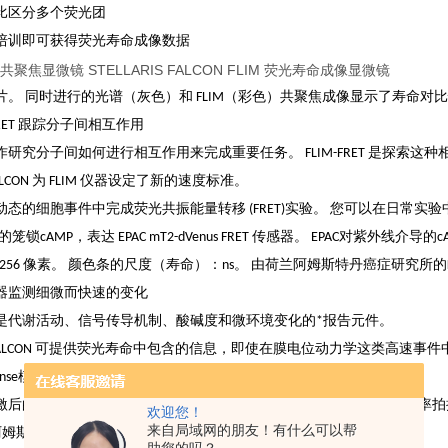
比区分多个荧光团
培训即可获得荧光寿命成像数据
 同时进行的光谱（灰色）和 FLIM（彩色）共聚焦成像显示了寿命对比情况。 使用 
-FRET 跟踪分子间相互作用
研究分子间如何进行相互作用来完成重要任务。 FLIM-FRET 是探索这
S FALCON 为 FLIM 仪器设定了新的速度标准。
态的细胞事件中完成荧光共振能量转移 (FRET)实验。 您可以在日常实验中采
中的笼锁cAMP，表达 EPAC mT2-dVenus FRET 传感器。 EPAC对紫
 x256 像素。 颜色条的尺度（寿命）：ns。 由荷兰阿姆斯特丹癌症研究所的Kees Jali
器监测细微而快速的变化
是代谢活动、信号传导机制、酸碱度和微环境变化的*报告元件。
RIS FALCON 可提供荧光寿命中包含的信息，即使在膜电位动力学这类高速
ense模式的有力补充。
后的钙振荡。 单个细胞中的响应被记录为寿命变化。 视频以4 pfs速率拍摄。
欢迎您！
来自局域网的朋友！有什么可以帮
斯特丹癌症研究所的Kees Jalink和Bram van den Broek提供。