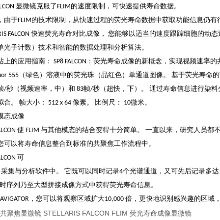
IS FALCON 显微镜克服了FLIM的速度限制，可快速提供寿命数据。
，由于FLIM的技术限制，从快速过程的荧光寿命数据中获取功能信息仍有很
LLARIS FALCON 快速荧光寿命对比成像， 您能够以适当的速度跟踪细胞的
单光子计数）技术和智能的数据处理和分析算法。
站上的应用指南：
SP8 FALCON：荧光寿命成像的新概念，实现视频速率
a Fluor 555（绿色）溶液中的荧光珠（品红色）单通道图像。 基于荧光
7帧/秒（视频速率，中）和 83帧/秒（超快，下）。 通过寿命信息进行
。 帧大小： 512 x 64 像素。 比例尺： 10微米。
模态成像
IS FALCON 使 FLIM 与其他模态的结合变得十分简单。 一直以来，研究人
ON，您可以将寿命信息整合到标准的共聚焦工作流程中。
FALCON 可
S X 采集与分析软件中。 它既可以同时记录4个光谱通道，又可先后记录多达10个通
、延时序列乃至大型拼接成像方式中获得荧光寿命信息。
 X NAVIGATOR，您可以将观察区域扩大10,000 倍，更快地识别感兴趣