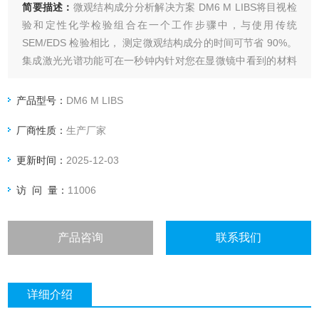
简要描述：
微观结构成分分析解决方案 DM6 M LIBS将目视检
验和定性化学检验组合在一个工作步骤中，与使用传统
SEM/EDS 检验相比， 测定微观结构成分的时间可节省 90%。
集成激光光谱功能可在一秒钟内针对您在显微镜中看到的材料
结构提供准确的化学元素图谱。
用于目视和化学分析的二合一系统
产品型号：
DM6 M LIBS
1 秒即可获得化学元素图谱
厂商性质：
生产厂家
无需样品制备
更新时间：
2025-12-03
访 问 量：
11006
产品咨询
联系我们
详细介绍