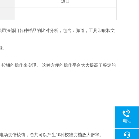
进口
安刑侦司法部门各种样品的比对分析，包含：弹道，工具印痕和文
能。
单一按钮的操作来实现。 这种方便的操作平台大大提高了鉴定的
电话
电动变倍棱镜，总共可以产生10种校准变档放大倍率。