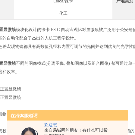
Leica/徕卡
产地类别
化工
正置显微镜
模块化设计的徕卡 FS C 自动宏观比对显微镜被广泛用于公
能的自动化配合了杰出的人机工程学设计。
色差宏观物镜都具有高数值孔径和内置可调节的光阑并达到优良的光学性
正置显微镜
不同的图像模式(分离图像, 叠加图像以及组合图像) 都可通过
度和效率。
观物镜
欢迎您！
来自局域网的朋友！有什么可以帮
复校色差物镜均齐焦并远心对中，表征最细节的样品。由于配备了1.5倍的