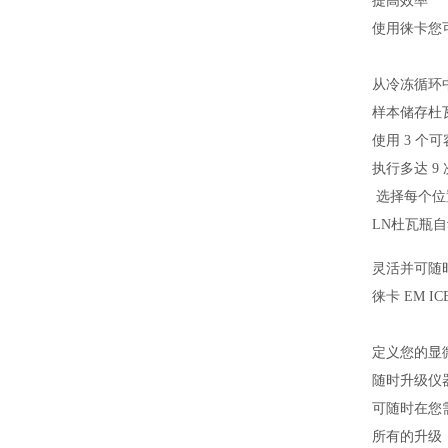
提高效率
使用徕卡您
从冷冻循环中
样本储存杜
使用 3 个
执行多达 9
选择每个位
LN杜瓦瓶
灵活并可随
徕卡 EM 
定义您的显微
随时升级仪
可随时在您
所有的升级