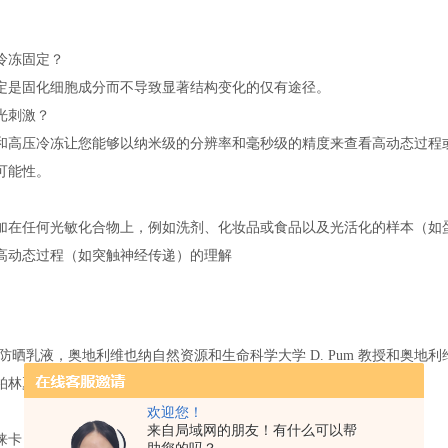
冷冻固定？
定是固化细胞成分而不导致显著结构变化的仅有途径。
光刺激？
和高压冷冻让您能够以纳米级的分辨率和毫秒级的精度来查看高动态过程
可能性。
加在任何光敏化合物上，例如洗剂、化妆品或食品以及光活化的样本（如
高动态过程（如突触神经传递）的理解
晒乳液，奥地利维也纳自然资源和生命科学大学 D. Pum 教授和奥地利维也纳徕卡显微系统
夏丽忒大学医学院 Shuwen Chang 医生
欢迎您！
来自局域网的朋友！有什么可以帮
卡 EM ICE？