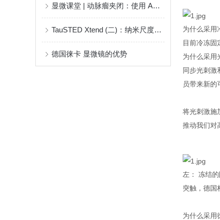
显微课堂 | 动脉瘤夹闭：使用 AR 荧光实时评估穿支血管
TauSTED Xtend (二)：纳米尺度下温和的活细胞成像
为什么采用
目前冷冻固
德国徕卡 显微镜的优势
为什么采用
同步光刺激
员带来新的
将光刺激施
推动我们对
左： 冻结的防
突触，德国柏林
为什么采用徕