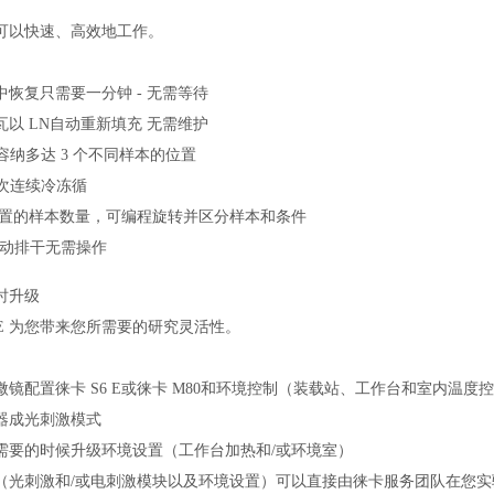
可以快速、高效地工作。
恢复只需要一分钟 - 无需等待
瓦以 LN自动重新填充 无需维护
可容纳多达 3 个不同样本的位置
 次连续冷冻循
置的样本数量，可编程旋转并区分样本和条件
自动排干无需操作
时升级
ICE 为您带来您所需要的研究灵活性。
镜配置徕卡 S6 E或徕卡 M80和环境控制（装载站、工作台和室内温度
器成光刺激模式
需要的时候升级环境设置（工作台加热和/或环境室）
（光刺激和/或电刺激模块以及环境设置）可以直接由徕卡服务团队在您