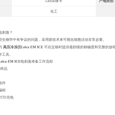
Leica/徕卡
产地类别
化工
电刺激？
经生物学中有争议的问题，采用新技术来可视化细胞活动非常必要。
的
高压冷冻仪Leica EM ICE
可在定格时提供毫秒级的精确度和完整的放
件工具。
ca EM ICE
电刺激准备工作流程
格样品
组件
编程
 打印充电