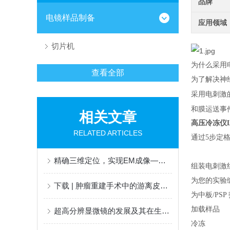
品牌
电镜样品制备
应用领域
切片机
为什么采用
查看全部
为了解决神
采用电刺激
和膜运送事
相关文章
高压冷冻仪Lei
RELATED ARTICLES
通过5步定
精确三维定位，实现EM成像——掌握精髓
组装电刺激
为您的实验
下载 | 肿瘤重建手术中的游离皮瓣流程
为中板/PSP
加载样品
超高分辨显微镜的发展及其在生物医学领域的应用
冷冻