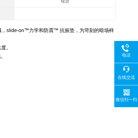
现货
lide-on™力学和防震™ 抗振垫，为苛刻的暗场样
比度。
电话
光。
在线交流
微信扫一扫