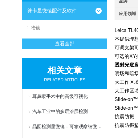
品牌
徕卡显微镜配件及软件
应用领域
物镜
Leica TL
本提供理
查看全部
可调支架
可选的XY
透射光底
相关文章
明场和暗场
RELATED ARTICLES
大工作区
大工作区域
耳鼻喉手术中的高级可视化
Slide-o
Slide-
汽车工业中的多层涂层检测
抗震防振
抗震防振垫
晶圆检测显微镜：可靠观察细微高度差异