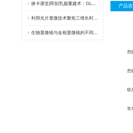
徕卡课堂|即刻乳腺重建术：GLOW800增强现实技术的优势和受益
产品咨
利用光片显微技术聚焦三维长时程成像（下篇）
生物显微镜与金相显微镜的不同之处
您
您
联
常