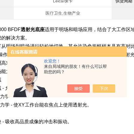
Leica/徕卡
供货周期
医疗卫生,生物产业
4000 BFDF
透射光底座
适用于明场和暗场应用，结合了大工作区域，s
想的解决方案。
可从明场到暗场进行轻松地切换，其允许染色振幅样本具有高对
操作台采用slide-on™力学定位任何样本，允许在焦点上有透射
欢迎您！
座
高对比度
来自局域网的朋友！有什么可以帮
能力 - 为各种应用提供高对比度。
助您的吗？
域
 - 允许快速方便的样本观察。
n™力学
on™力学 - 使XY工作台能在焦点上使用透射光。
 - 吸收高品质成像的冲击和振动。